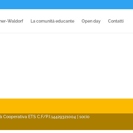
iner-Waldorf
La comunità educante
Open day
Contatti
ietà Cooperativa ETS C.F/P.I.14429321004 | socio