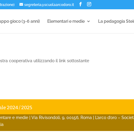
trazione)
segreteria@scuolaarcodoro.it
ppo gioco (3-6 anni)
Elementari e medie
La pedagogia Ste
stra cooperativa utilizzando il link sottostante
ale 2024 / 2025
mentare e medie | Via Rivisondoli, 9, 00156, Roma | L’arco d’oro – Soc
ia