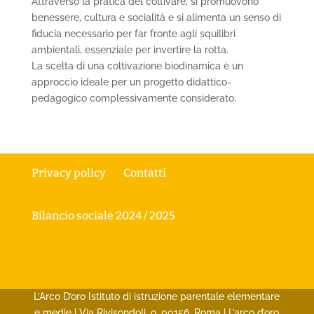
Attraverso la pratica del coltivare, si promuovono
benessere, cultura e socialità e si alimenta un senso di
fiducia necessario per far fronte agli squilibri
ambientali, essenziale per invertire la rotta.
La scelta di una coltivazione biodinamica è un
approccio ideale per un progetto didattico-
pedagogico complessivamente considerato.
Privacy policy
Contatti
Bilancio sociale 2024 / 2025
L’Arco D’oro Istituto di istruzione parentale elementare
e medie | Via Rivisondoli, 9, 00156, Roma | L’arco d’oro