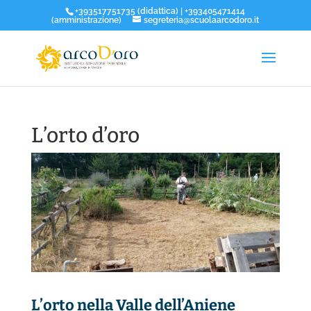
+393517751735 (didattica) | +393405471414
(amministrazione)
segreteria@scuolaarcodoro.it
L’orto d’oro
L’orto nella Valle dell’Aniene